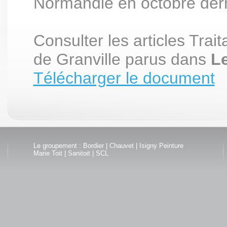
Normandie en octobre dern
Consulter les articles Trai
de Granville parus dans
L
Télécharger le document
Le groupement :
Bordier
|
Chauvet
|
Isigny Peinture
Marie Toit
|
Sanitoit
|
SCL