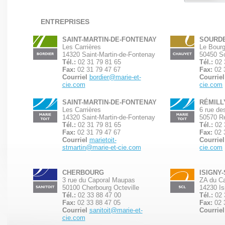
ENTREPRISES
SAINT-MARTIN-DE-FONTENAY
SOURDE
Les Carrières
Le Bour
14320 Saint-Martin-de-Fontenay
50450 S
Tél.:
02 31 79 81 65
Tél.:
02 
Fax:
02 31 79 47 67
Fax:
02 
Courriel
bordier@marie-et-
Courriel
cie.com
cie.com
SAINT-MARTIN-DE-FONTENAY
RÉMILL
Les Carrières
6 rue de
14320 Saint-Martin-de-Fontenay
50570 Ré
Tél.:
02 31 79 81 65
Tél.:
02 
Fax:
02 31 79 47 67
Fax:
02 
Courriel
marietoit-
Courriel
stmartin@marie-et-cie.com
cie.com
CHERBOURG
ISIGNY
3 rue du Caporal Maupas
ZA du Ca
50100 Cherbourg Octeville
14230 Is
Tél.:
02 33 88 47 00
Tél.:
02 
Fax:
02 33 88 47 05
Fax:
02 
Courriel
sanitoit@marie-et-
Courriel
cie.com