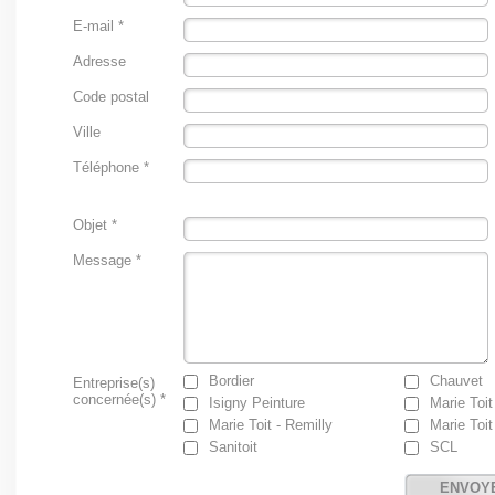
E-mail *
Adresse
Code postal
Ville
Téléphone *
Objet *
Message *
Bordier
Chauvet
Entreprise(s)
concernée(s) *
Isigny Peinture
Marie Toit
Marie Toit - Remilly
Marie Toit
Sanitoit
SCL